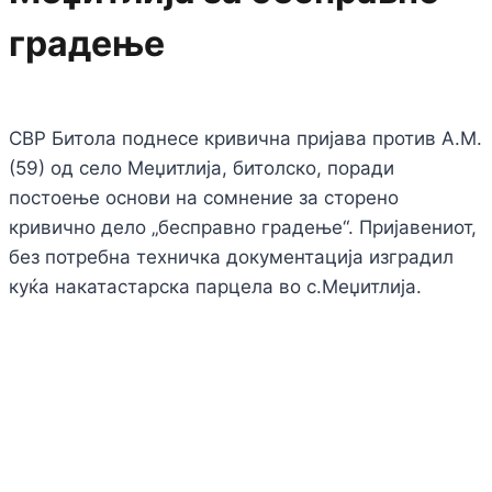
градење
СВР Битола поднесе кривична пријава против А.М.
(59) од село Меџитлија, битолско, поради
постоење основи на сомнение за сторено
кривично дело „бесправно градење“. Пријавениот,
без потребна техничка документација изградил
куќа накатастарска парцела во с.Меџитлија.