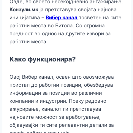
Овде, во своето несекојдневно ангажирање,
Конзули.мк
ја претставува својата најнова
иницијатива –
Вибер канал
посветен на сите
работни места во Битола. Со огромна
предност во однос на другите извори за
работни места.
Како функционира?
Овој Вибер канал, освен што овозможува
пристап до работни позиции, обезбедува
информации за позиции во различни
компании и индустрии. Преку редовно
ажурирање, каналот ги претставува
најновите можност за вработување,
објавувајќи ги сите релевантни детали за
секоја работна позиција.