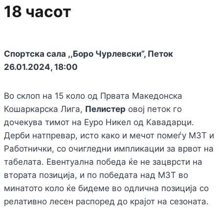
18 часот
Спортска сала ,,Боро Чурлевски”, Петок
26.01.2024, 18:00
Во склоп на 15 коло од Првата Македонска
Кошаркарска Лига,
Пелистер
овој петок го
дочекува тимот на Еуро Никел од Кавадарци.
Дерби натпревар, исто како и мечот помеѓу МЗТ и
Работнички, со очигледни импликации за врвот на
табелата. Евентуална победа ќе не зацврсти на
втората позиција, и по победата над МЗТ во
минатото коло ќе бидеме во одлична позиција со
релативно лесен распоред до крајот на сезоната.