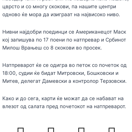
цврсто и со многу скокови, па нашите центри
одново ќе мора да изиграат на највисоко ниво.
Нивни најдобри поединци се Американецот Маск
кој запишува по 17 поени по натпревар и Србинот
Милош Врањеш со 8 скокови во просек.
Натпреварот ќе се одигра во петок со почеток од
18:00, судии ќе бидат Митровски, Бошковски и
Митев, делегат Дамевски а контролор Терзовски.
Како и до сега, карти ќе можат да се набават на
влезот од салата пред почетокот на натпреварот.