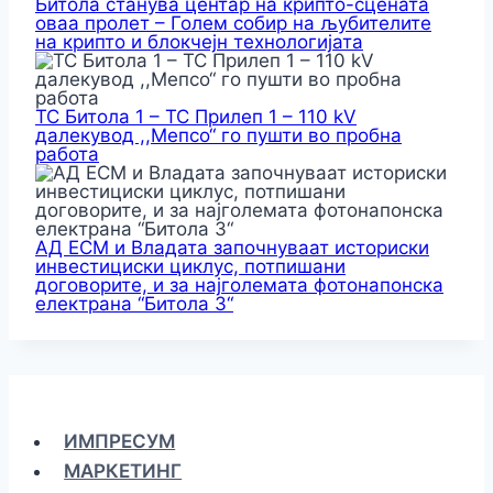
Битола станува центар на крипто-сцената
оваа пролет – Голем собир на љубителите
на крипто и блокчејн технологијата
ТС Битола 1 – ТС Прилеп 1 – 110 kV
далекувод ,,Мепсо“ го пушти во пробна
работа
АД ЕСМ и Владата започнуваат историски
инвестициски циклус, потпишани
договорите, и за најголемата фотонапонска
електрана “Битола 3“
ИМПРЕСУМ
МАРКЕТИНГ