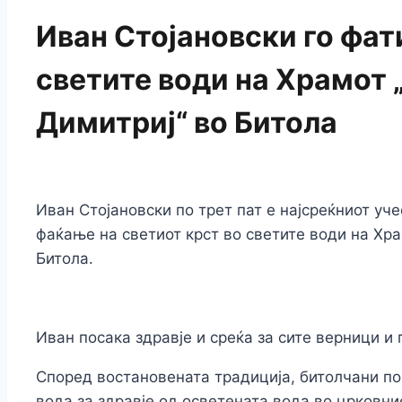
Иван Стојановски го фат
светите води на Храмот 
Димитриј“ во Битола
Иван Стојановски по трет пат е најсреќниот у
фаќање на светиот крст во светите води на Хр
Битола.
Иван посака здравје и среќа за сите верници и
Според востановената традиција, битолчани п
вода за здравје од осветената вода во црковни