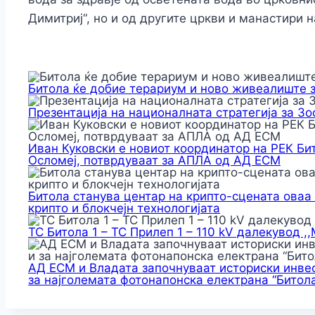
Димитриј“, но и од другите цркви и манастири 
Битола ќе добие терариум и ново живеалиште 
Презентација на националната стратегија за З
Иван Куковски е новиот координатор на РЕК Би
Осломеј, потврдуваат за АПЛА од АД ЕСМ
Битола станува центар на крипто-сцената оваа
крипто и блокчејн технологијата
ТС Битола 1 – ТС Прилеп 1 – 110 kV далекувод ,
АД ЕСМ и Владата започнуваат историски инвес
за најголемата фотонапонска електрана “Битола