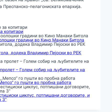
на Преспанско-пелагониската епархија.
за копитари
оолошки градини во Кино Манаки Битола
тола, додека Владимир Пејоски во РЕК
 пролет – Голем собир на љубителите на
,Мепсо“ го пушти во пробна работа
тициски циклус, потпишани договорите, и
 3“