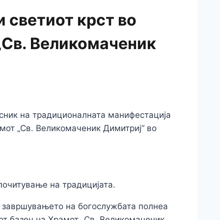
и светиот крст во
„Св. Великомаченик
чесник на традиционалната манифестација
амот „Св. Великомаченик Димитриј“ во
 почитување на традицијата.
о завршувањето на богослужбата полнеа
от базен на Храмот „Св. Великомаченик