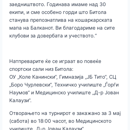
заедништвото. Годинава имаме над 30
екипи, и сме особено горди што Битола
станува препознатлива на кошаркарската
мапа на Балканот. Ви благодариме на сите
клубови за довербата и учеството.“
Натпреварите ќе се играат во повеќе
спортски сали низ Битола:
ОУ „Коле Канински“, Гимназија „ЈБ Тито“, СЦ
„Боро Чурлевски“, Техничко училиште „Ѓорѓи
Наумов“ и Медицинско училиште „Д-р Јован
Калаузи“.
Отворањето на турнирот е закажано за 3 мај
(сабота) во 18:00 часот, во Медицинското
училиште „Д-р Јован Калаузи“.