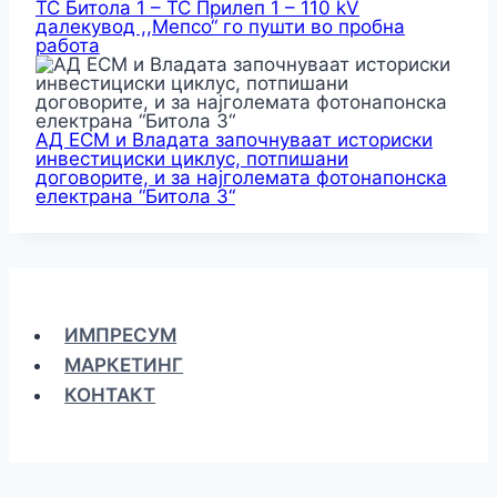
ТС Битола 1 – ТС Прилеп 1 – 110 kV
далекувод ,,Мепсо“ го пушти во пробна
работа
АД ЕСМ и Владата започнуваат историски
инвестициски циклус, потпишани
договорите, и за најголемата фотонапонска
електрана “Битола 3“
ИМПРЕСУМ
МАРКЕТИНГ
КОНТАКТ