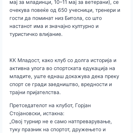
мај за младинци, 10–11 мај за ветерани), се
очекува повеќе од 650 учесници, тренери и
гости да поминат низ Битола, со што
настанот има и значајно културно и
туристичко влијание.
КК Младост, како клуб со долга историја и
активна улога во спортската едукација на
младите, уште еднаш докажува дека преку
спорт се гради заедништво, вредности и
трајни пријателства.
Претседателот на клубот, Горјан
Стојановски, истакна:
„Овој турнир не е само натпреварување,
туку празник на спортот, дружењето и