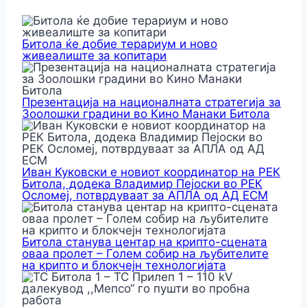
Битола ќе добие терариум и ново
живеалиште за копитари
Презентација на националната стратегија за
Зоолошки градини во Кино Манаки Битола
Иван Куковски е новиот координатор на РЕК
Битола, додека Владимир Пејоски во РЕК
Осломеј, потврдуваат за АПЛА од АД ЕСМ
Битола станува центар на крипто-сцената
оваа пролет – Голем собир на љубителите
на крипто и блокчејн технологијата