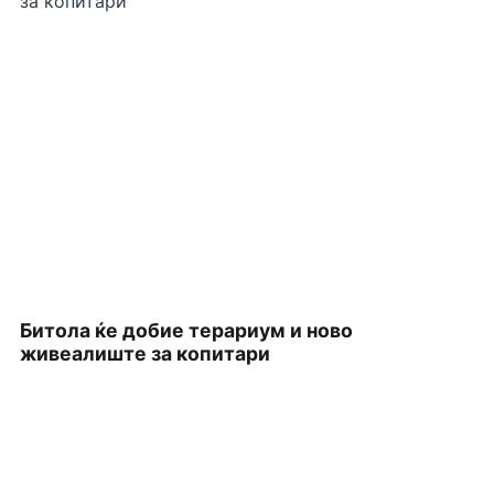
Битола ќе добие терариум и ново
П
живеалиште за копитари
З