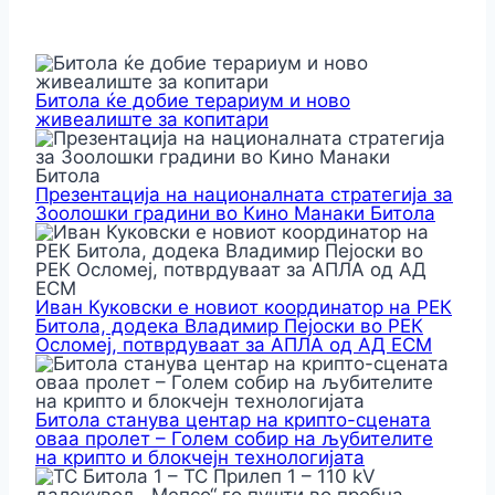
Битола ќе добие терариум и ново
живеалиште за копитари
Презентација на националната стратегија за
Зоолошки градини во Кино Манаки Битола
Иван Куковски е новиот координатор на РЕК
Битола, додека Владимир Пејоски во РЕК
Осломеј, потврдуваат за АПЛА од АД ЕСМ
Битола станува центар на крипто-сцената
оваа пролет – Голем собир на љубителите
на крипто и блокчејн технологијата