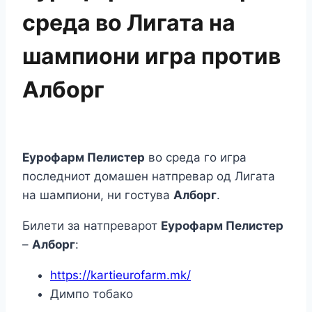
среда во Лигата на
шампиони игра против
Алборг
Еурофарм Пелистер
во среда го игра
последниот домашен натпревар од Лигата
на шампиони, ни гостува
Алборг
.
Билети за натпреварот
Еурофарм Пелистер
–
Алборг
:
https://kartieurofarm.mk/
Димпо тобако