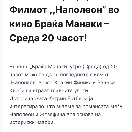
Филмот ,,Наполеон” во
кино Браќа Манаки –
Среда 20 часот!
Во кино „Браќа Манаки“ утре (Среда) од 20
часот можете да го погледнете филмот
„Наполеон“ во кој Хоакин Финикс и Ванеса
Кирби ги играат главните улоги.
Историчарката Кетрин Естбери ја
интересирало што знаеме за романсата меѓу
Наполеон и Жозефинa врз основа на
историски извори.