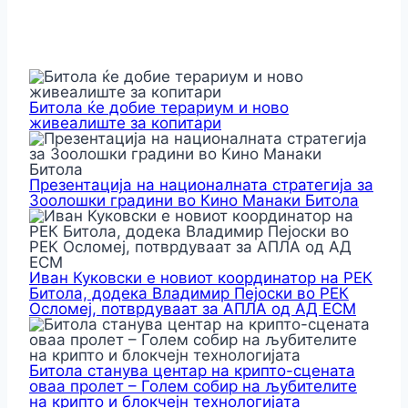
Битола ќе добие терариум и ново
живеалиште за копитари
Презентација на националната стратегија за
Зоолошки градини во Кино Манаки Битола
Иван Куковски е новиот координатор на РЕК
Битола, додека Владимир Пејоски во РЕК
Осломеј, потврдуваат за АПЛА од АД ЕСМ
Битола станува центар на крипто-сцената
оваа пролет – Голем собир на љубителите
на крипто и блокчејн технологијата