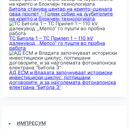
Битола станува центар на крипто-сцената
оваа пролет – Голем собир на љубителите
на крипто и блокчејн технологијата
ТС Битола 1 – ТС Прилеп 1 – 110 kV
далекувод ,,Мепсо“ го пушти во пробна
работа
АД ЕСМ и Владата започнуваат историски
инвестициски циклус, потпишани
договорите, и за најголемата фотонапонска
електрана “Битола 3“
ИМПРЕСУМ