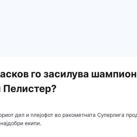
асков го засилува шампион
 Пелистер?
ориот дел и плејофот во ракометната Суперлига про
најдобри екипи.