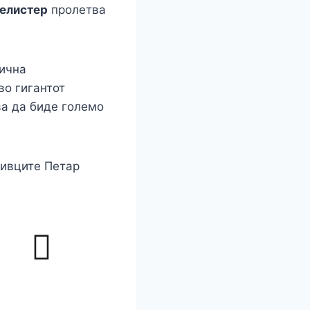
елистер
пролетва
ична
во гигантот
ва да биде големо
тивците Петар