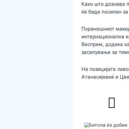
Како што дознава 
ќе биде посилен з
Поранешниот маке
интернационална ка
Веспрем, додека ка
засилување за тим
На позицијата лев
Атанасијевиќ и Цв