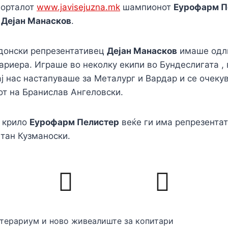
порталот
www.javisejuzna.mk
шампионот
Еурофарм П
а
Дејан Манасков
.
донски репрезентативец
Дејан Манасков
имаше одл
риера. Играше во неколку екипи во Бундеслигата , 
ј нас настапуваше за Металург и Вардар и се очеку
от на Бранислав Ангеловски.
о крило
Еурофарм Пелистер
веќе ги има репрезента
етан Кузманоски.