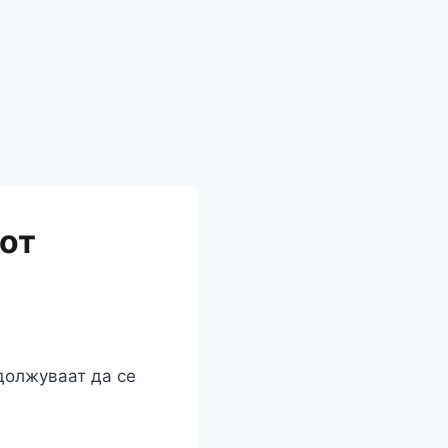
от
должуваат да се