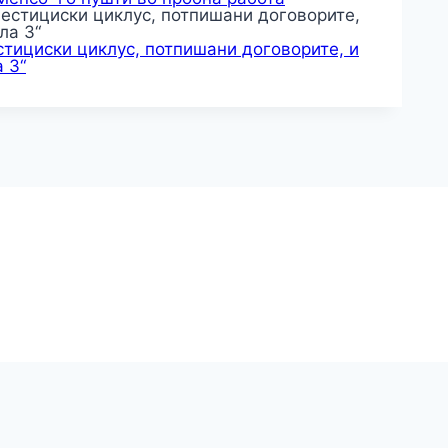
тициски циклус, потпишани договорите, и
 3“