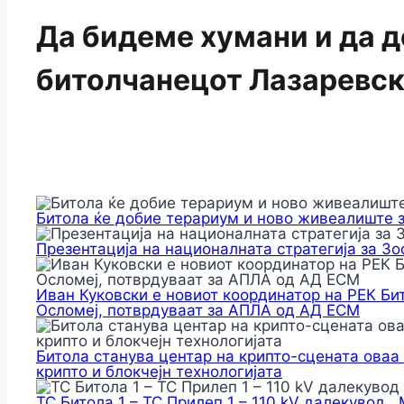
Да бидеме хумани и да 
битолчанецот Лазаревс
Битола ќе добие терариум и ново живеалиште 
Презентација на националната стратегија за З
Иван Куковски е новиот координатор на РЕК Би
Осломеј, потврдуваат за АПЛА од АД ЕСМ
Битола станува центар на крипто-сцената оваа
крипто и блокчејн технологијата
ТС Битола 1 – ТС Прилеп 1 – 110 kV далекувод ,