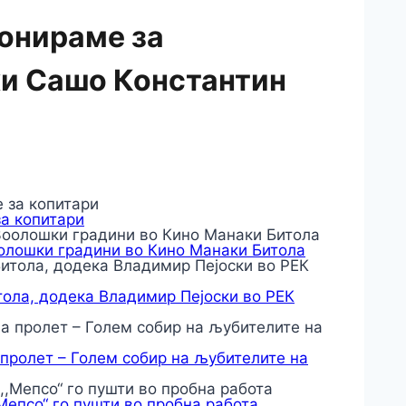
донираме за
ки Сашо Константин
за копитари
оолошки градини во Кино Манаки Битола
тола, додека Владимир Пејоски во РЕК
 пролет – Голем собир на љубителите на
,Мепсо“ го пушти во пробна работа