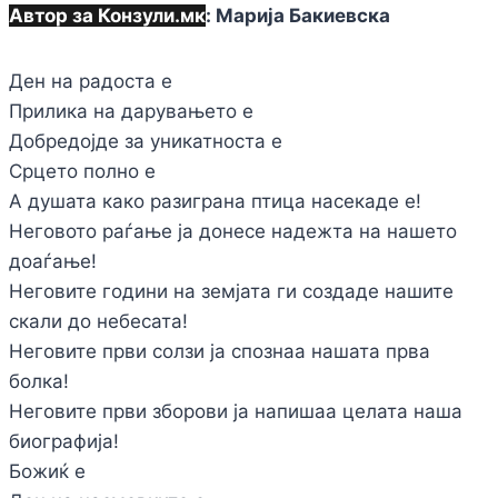
Автор за Конзули.мк
: Марија Бакиевска
Ден на радоста е
Прилика на дарувањето е
Добредојде за уникатноста е
Срцето полно е
А душата како разиграна птица насекаде е!
Неговото раѓање ја донесе надежта на нашето
доаѓање!
Неговите години на земјата ги создаде нашите
скали до небесата!
Неговите први солзи ја спознаа нашата прва
болка!
Неговите први зборови ја напишаа целата наша
биографија!
Божиќ е