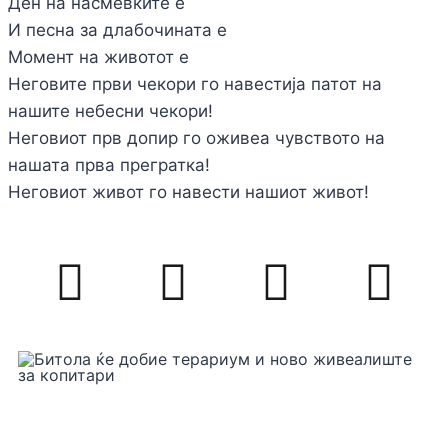
Ден на насмевките е
И песна за длабочината е
Момент на животот е
Неговите први чекори го навестија патот на
нашите небесни чекори!
Неговиот прв допир го оживеа чувството на
нашата прва прегратка!
Неговиот живот го навести нашиот живот!