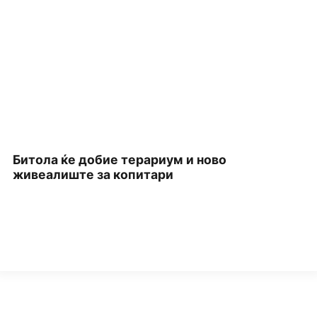
Битола ќе добие терариум и ново
П
живеалиште за копитари
З