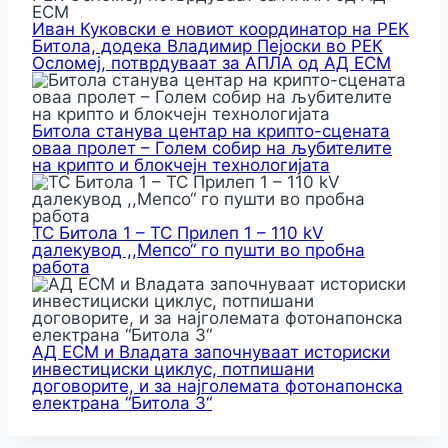
Иван Куковски е новиот координатор на РЕК
Битола, додека Владимир Пејоски во РЕК
Осломеј, потврдуваат за АПЛА од АД ЕСМ
Битола станува центар на крипто-сцената
оваа пролет – Голем собир на љубителите
на крипто и блокчејн технологијата
ТС Битола 1 – ТС Прилеп 1 – 110 kV
далекувод ,,Мепсо“ го пушти во пробна
работа
АД ЕСМ и Владата започнуваат историски
инвестициски циклус, потпишани
договорите, и за најголемата фотонапонска
електрана “Битола 3“