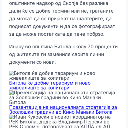
општините надвор од Скопје без разлика
дали ќе се добие термин или не, граѓаните
да можат да се пријават на шалтерите, да
поднесат документи и да се фотографираат
за да може постапката да тече побрзо.
Инаку во општина Битола околу 70 проценти
од жителите ги замениле своите лични
документи со нови.
Битола ќе добие терариум и ново
живеалиште за копитари
Презентација на националната стратегија за
Зоолошки градини во Кино Манаки Битола