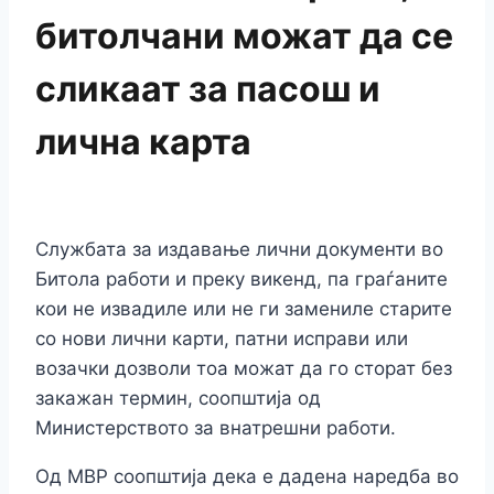
битолчани можат да се
сликаат за пасош и
лична карта
Службата за издавање лични документи во
Битола работи и преку викенд, па граѓаните
кои не извадиле или не ги замениле старите
со нови лични карти, патни исправи или
возачки дозволи тоа можат да го сторат без
закажан термин, соопштија од
Министерството за внатрешни работи.
Од МВР соопштија дека е дадена наредба во