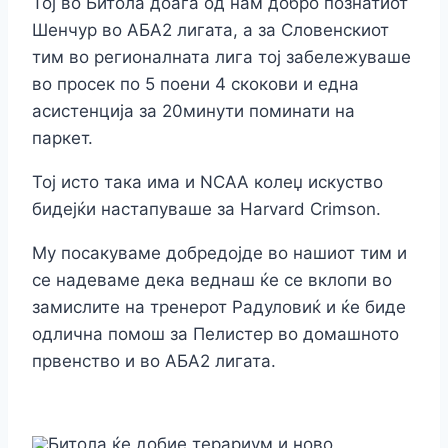
Тој во Битола доаѓа од нам добро познатиот
Шенчур во АБА2 лигата, а за Словенскиот
тим во регионалната лига тој забележуваше
во просек по 5 поени 4 скокови и една
асистенција за 20минути поминати на
паркет.
Тој исто така има и NCAA колеџ искуство
бидејќи настапуваше за Harvard Crimson.
Му посакуваме добредојде во нашиот тим и
се надеваме дека веднаш ќе се вклопи во
замислите на тренерот Радуловиќ и ќе биде
одлична помош за Пелистер во домашното
првенство и во АБА2 лигата.