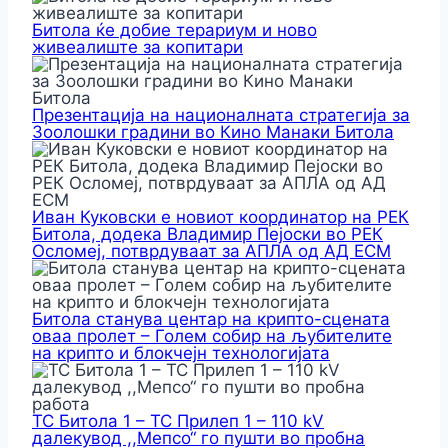
Битола ќе добие терариум и ново
живеалиште за копитари
Презентација на националната стратегија за
Зоолошки градини во Кино Манаки Битола
Иван Куковски е новиот координатор на РЕК
Битола, додека Владимир Пејоски во РЕК
Осломеј, потврдуваат за АПЛА од АД ЕСМ
Битола станува центар на крипто-сцената
оваа пролет – Голем собир на љубителите
на крипто и блокчејн технологијата
ТС Битола 1 – ТС Прилеп 1 – 110 kV
далекувод ,,Мепсо“ го пушти во пробна