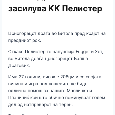
засилува КК Пелистер
Црногорецот доаѓа во Битола пред крајот на
преодниот рок.
Откако Пелистер го напуштија Fugget и Хот,
во Битола доаѓа црногорецот Балша
Драговиќ.
Има 27 години, висок е 208цм и со својата
висина и игра под кошевите ќе биде
одлична помош за нашите Маслинко и
Планиниќ кои што обично поминуваат голем
дел од натпреварот на терен.