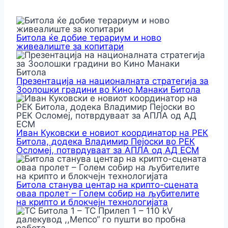
Битола ќе добие терариум и ново
живеалиште за копитари
Презентација на националната стратегија за
Зоолошки градини во Кино Манаки Битола
Иван Куковски е новиот координатор на РЕК
Битола, додека Владимир Пејоски во РЕК
Осломеј, потврдуваат за АПЛА од АД ЕСМ
Битола станува центар на крипто-сцената
оваа пролет – Голем собир на љубителите
на крипто и блокчејн технологијата