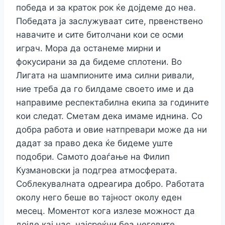
победа и за краток рок ќе дојдеме до неа.
Победата ја заслужуваат сите, првенствено
навачите и сите битолчани кои се осми
играч. Мора да останеме мирни и
фокусирани за да бидеме сплотени. Во
Лигата на шампионите има силни ривали,
ние треба да го билдаме своето име и да
направиме респектабилна екипа за годините
кои следат. Сметам дека имаме иднина. Со
добра работа и овие натпревари може да ни
дадат за право дека ќе бидеме уште
подобри. Самото доаѓање на Филип
Кузмановски ја подгреа атмосферата.
Соблекувалната одреагира добро. Работата
околу него беше во тајност околу еден
месец. Моментот кога излезе можност да
дојде кај нас, најсреќни беа неговите