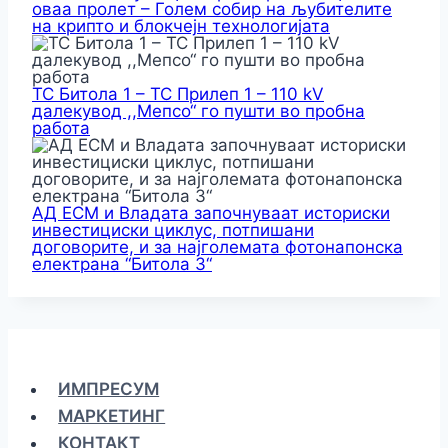
оваа пролет – Голем собир на љубителите
на крипто и блокчејн технологијата
ТС Битола 1 – ТС Прилеп 1 – 110 kV
далекувод ,,Мепсо“ го пушти во пробна
работа
АД ЕСМ и Владата започнуваат историски
инвестициски циклус, потпишани
договорите, и за најголемата фотонапонска
електрана “Битола 3“
ИМПРЕСУМ
МАРКЕТИНГ
КОНТАКТ