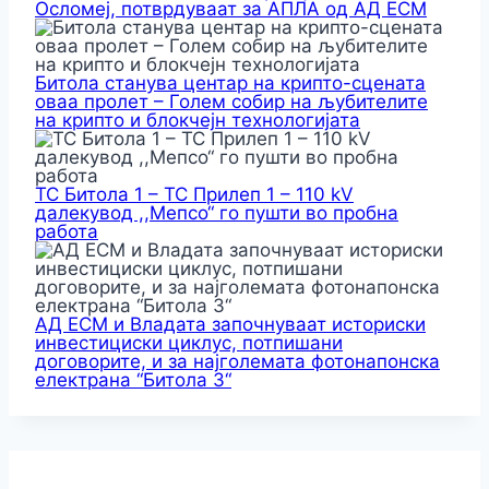
Осломеј, потврдуваат за АПЛА од АД ЕСМ
Битола станува центар на крипто-сцената
оваа пролет – Голем собир на љубителите
на крипто и блокчејн технологијата
ТС Битола 1 – ТС Прилеп 1 – 110 kV
далекувод ,,Мепсо“ го пушти во пробна
работа
АД ЕСМ и Владата започнуваат историски
инвестициски циклус, потпишани
договорите, и за најголемата фотонапонска
електрана “Битола 3“