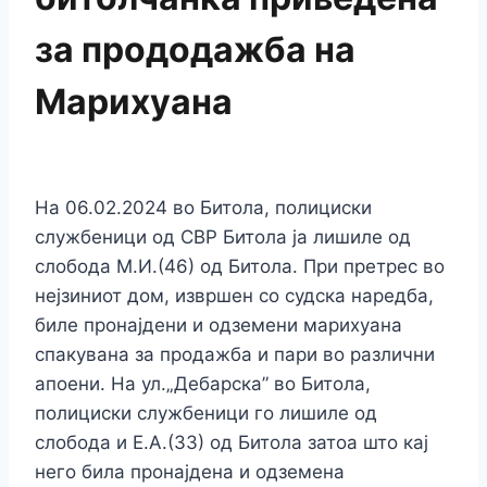
за прододажба на
Марихуана
На 06.02.2024 во Битола, полициски
службеници од СВР Битола ја лишиле од
слобода М.И.(46) од Битола. При претрес во
нејзиниот дом, извршен со судска наредба,
биле пронајдени и одземени марихуана
спакувана за продажба и пари во различни
апоени. На ул.„Дебарска” во Битола,
полициски службеници го лишиле од
слобода и Е.А.(33) од Битола затоа што кај
него била пронајдена и одземена