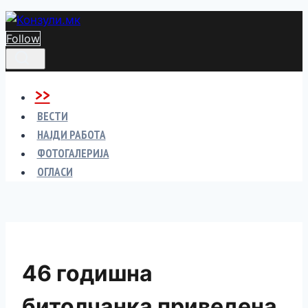
Skip
to
Follow
content
>>
ВЕСТИ
НАЈДИ РАБОТА
ФОТОГАЛЕРИЈА
ОГЛАСИ
46 годишна
битолчанка приведена