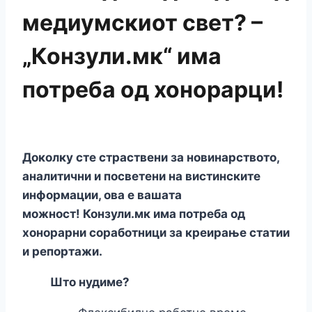
медиумскиот свет? –
„Конзули.мк“ има
потреба од хонорарци!
Доколку сте страствени за новинарството,
аналитични и посветени на вистинските
информации, ова е вашата
можност! Конзули.мк има потреба од
хонорарни соработници за креирање статии
и репортажи.
Што нудиме?