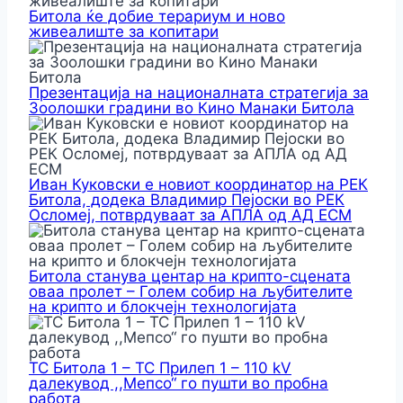
Битола ќе добие терариум и ново
живеалиште за копитари
Презентација на националната стратегија за
Зоолошки градини во Кино Манаки Битола
Иван Куковски е новиот координатор на РЕК
Битола, додека Владимир Пејоски во РЕК
Осломеј, потврдуваат за АПЛА од АД ЕСМ
Битола станува центар на крипто-сцената
оваа пролет – Голем собир на љубителите
на крипто и блокчејн технологијата
ТС Битола 1 – ТС Прилеп 1 – 110 kV
далекувод ,,Мепсо“ го пушти во пробна
работа