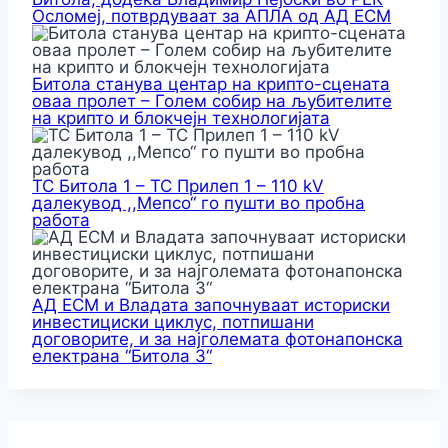
Осломеј, потврдуваат за АПЛА од АД ЕСМ
Битола станува центар на крипто-сцената
оваа пролет – Голем собир на љубителите
на крипто и блокчејн технологијата
ТС Битола 1 – ТС Прилеп 1 – 110 kV
далекувод ,,Мепсо“ го пушти во пробна
работа
АД ЕСМ и Владата започнуваат историски
инвестициски циклус, потпишани
договорите, и за најголемата фотонапонска
електрана “Битола 3“