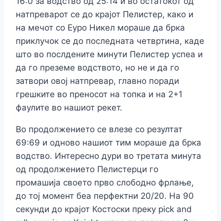
16:0 за водство од 25:14 и во остатокот од
натпреварот се до крајот Пелистер, како и
на мечот со Еуро Никел мораше да брка
приклучок се до последната четвртина, каде
што во послдените минути Пелистер успеа и
да го преземе водството, но не и да го
затвори овој натпревар, главно поради
грешките во преносот на топка и на 2+1
фаулите во нашиот рекет.
Во продолжението се влезе со резултат
69:69 и одново нашиот тим мораше да брка
водство. Интересно дури во третата минута
од продолжението Пелистерци го
промашија своето прво слободно фрлање,
до тој момент беа перфектни 20/20. На 90
секунди до крајот Костоски преку pick and