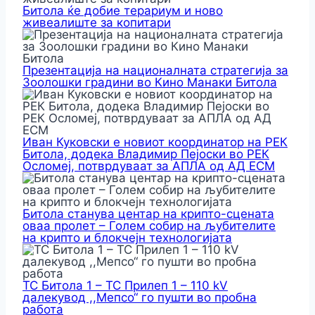
Битола ќе добие терариум и ново
живеалиште за копитари
Презентација на националната стратегија за
Зоолошки градини во Кино Манаки Битола
Иван Куковски е новиот координатор на РЕК
Битола, додека Владимир Пејоски во РЕК
Осломеј, потврдуваат за АПЛА од АД ЕСМ
Битола станува центар на крипто-сцената
оваа пролет – Голем собир на љубителите
на крипто и блокчејн технологијата
ТС Битола 1 – ТС Прилеп 1 – 110 kV
далекувод ,,Мепсо“ го пушти во пробна
работа