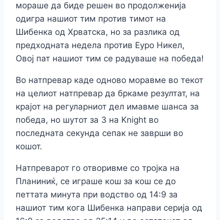
мораше да биде решен во продолженија
одигра нашиот тим против тимот на
Шибенка од Хрватска, но за разлика од
предходната недела против Еуро Никел,
Овој пат нашиот тим се радуваше на победа!
Во натпревар каде одново моравме во текот
на целиот натпревар да бркаме резултат, на
крајот на регуларниот дел имавме шанса за
победа, но шутот за 3 на Knight во
последната секунда сепак не заврши во
кошот.
Натпреварот го отворивме со тројка на
Планиниќ, се играше кош за кош се до
петтата минута при водство од 14:9 за
нашиот тим кога Шибенка направи серија од