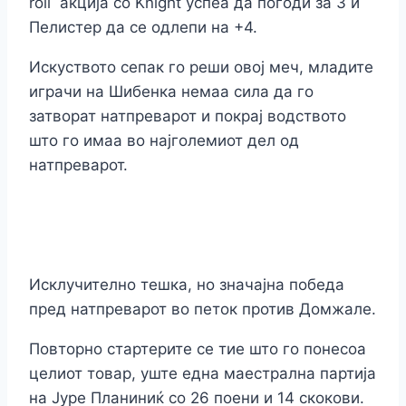
roll акција со Knight успеа да погоди за 3 и
Пелистер да се одлепи на +4.
Искуството сепак го реши овој меч, младите
играчи на Шибенка немаа сила да го
затворат натпреварот и покрај водството
што го имаа во најголемиот дел од
натпреварот.
Исклучително тешка, но значајна победа
пред натпреварот во петок против Домжале.
Повторно стартерите се тие што го понесоа
целиот товар, уште една маестрална партија
на Јуре Планиниќ со 26 поени и 14 скокови.