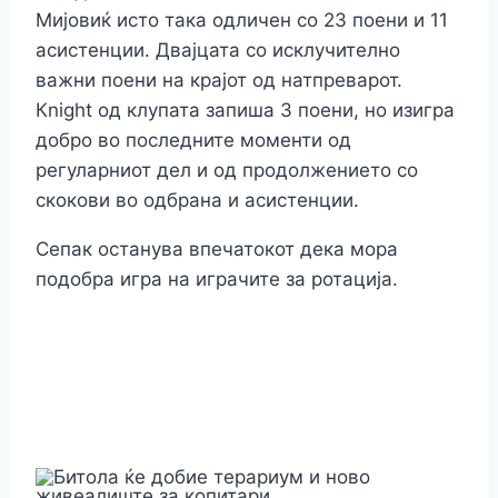
Мијовиќ исто така одличен со 23 поени и 11
асистенции. Двајцата со исклучително
важни поени на крајот од натпреварот.
Кnight од клупата запиша 3 поени, но изигра
добро во последните моменти од
регуларниот дел и од продолжението со
скокови во одбрана и асистенции.
Сепак останува впечатокот дека мора
подобра игра на играчите за ротација.