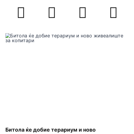
Битола ќе добие терариум и ново
П