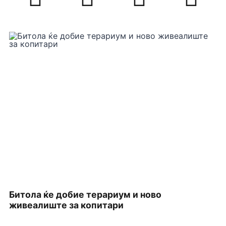
Битола ќе добие терариум и ново
П
живеалиште за копитари
З