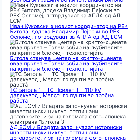
Иван Куковски е новиот координатор на РЕК
Битола, додека Владимир Пејоски во РЕК
Осломеј, потврдуваат за АПЛА од АД ЕСМ
Битола станува центар на крипто-сцената
оваа пролет – Голем собир на љубителите
на крипто и блокчејн технологијата
ТС Битола 1 – ТС Прилеп 1 – 110 kV
далекувод ,,Мепсо“ го пушти во пробна
работа
АД ЕСМ и Владата започнуваат историски
инвестициски циклус, потпишани
договорите, и за најголемата фотонапонска