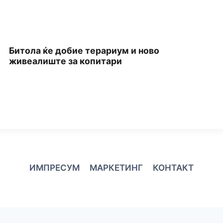
Битола ќе добие терариум и ново
П
живеалиште за копитари
З
ИМПРЕСУМ
МАРКЕТИНГ
КОНТАКТ