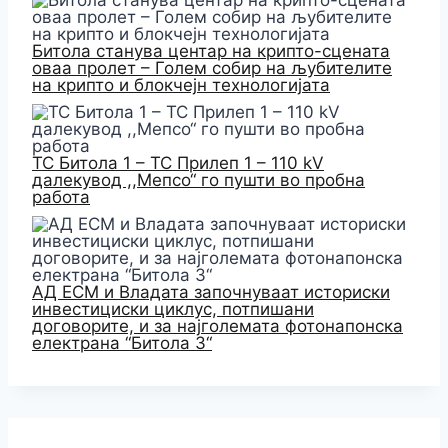
Битола станува центар на крипто-сцената
оваа пролет – Голем собир на љубителите
на крипто и блокчејн технологијата
ТС Битола 1 – ТС Прилеп 1 – 110 kV
далекувод ,,Мепсо“ го пушти во пробна
работа
АД ЕСМ и Владата започнуваат историски
инвестициски циклус, потпишани
договорите, и за најголемата фотонапонска
електрана “Битола 3“