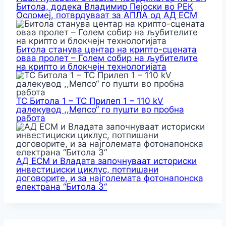
Битола, додека Владимир Пејоски во РЕК
Осломеј, потврдуваат за АПЛА од АД ЕСМ
Битола станува центар на крипто-сцената
оваа пролет – Голем собир на љубителите
на крипто и блокчејн технологијата
ТС Битола 1 – ТС Прилеп 1 – 110 kV
далекувод ,,Мепсо“ го пушти во пробна
работа
АД ЕСМ и Владата започнуваат историски
инвестициски циклус, потпишани
договорите, и за најголемата фотонапонска
електрана “Битола 3“