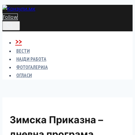
Skip
to
Follow
content
>>
ВЕСТИ
НАЈДИ РАБОТА
ФОТОГАЛЕРИЈА
ОГЛАСИ
Зимска Приказна –
дневна програма