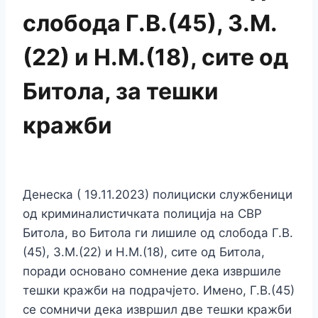
слобода Г.В.(45), З.М.
(22) и Н.М.(18), сите од
Битола, за тешки
кражби
Денеска ( 19.11.2023) полициски службеници
од криминалистичката полиција на СВР
Битола, во Битола ги лишиле од слобода Г.В.
(45), З.М.(22) и Н.М.(18), сите од Битола,
поради основано сомнение дека извршиле
тешки кражби на подрачјето. Имено, Г.В.(45)
се сомничи дека извршил две тешки кражби