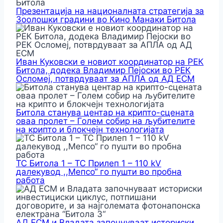
Презентација на националната стратегија за
Зоолошки градини во Кино Манаки Битола
Иван Куковски е новиот координатор на РЕК
Битола, додека Владимир Пејоски во РЕК
Осломеј, потврдуваат за АПЛА од АД ЕСМ
Битола станува центар на крипто-сцената
оваа пролет – Голем собир на љубителите
на крипто и блокчејн технологијата
ТС Битола 1 – ТС Прилеп 1 – 110 kV
далекувод ,,Мепсо“ го пушти во пробна
работа
АД ЕСМ и Владата започнуваат историски