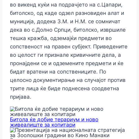
во викенд куќи на подрачјето на с.Цапари,
битолско, од каде одзел разновиден алат и
муниција, додека З.М. и Н.М. се сомничат
дека во с.Долно Српци, битолско, извршиле
тешка кражба, одземајќи предмети во
сопственост на правен субјект. Приведените
во целост ги признале кривичните дела, а
пронајдени се и одземените предмети и ќе
бидат вратени на сопствениците. По
целосно документирање на случајот против
трите лица ќе биде поднесена соодветна
пријава.
Битола ќе добие терариум и ново
живеалиште за копитари