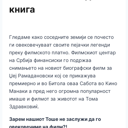
книга
Гледаме како соседните земији се почесто
ги овековечуваат своите пејачки легенди
преку филмското платно. Филмскиот центар
на Србија финансиски го подржаа
снимањето на новиот биографски филм за
Џеј Рамадановски кој се прикажувa
премиерно и во Битола оваа Сабота во Кино
Манаки а пред него огромна популарност
имаше и филмот за животот на Тома
Здравковиќ.
Зарем нашиот Тоше не заслужи да го
овековечиме на филм?!