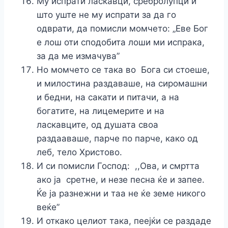
Му испрати ласкавци, сребролупци и
што уште не му испрати за да го
одврати, да помисли момчето: „Еве Бог
е лош оти сподобита лоши ми испрака,
за да ме измачува”
Но момчето се така во Бога си стоеше,
и милостина раздаваше, на сиромашни
и бедни, на сакати и питачи, а на
богатите, на лицемерите и на
ласкавците, од душата своа
раздааваше, парче по парче, како од
леб, тело Христово.
И си помисли Господ: ,,Ова, и смртта
ако ја сретне, и незе песна ќе и запее.
Ќе jа разнежни и таа не ќе земе никого
веќе”
И откако целиот така, пеејќи се раздаде