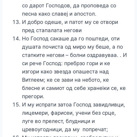
со дарот Господов, да проповеда со
песна како славеј и апостол.
И добро одеше, и патот му се отвори
пред стапалата негови
Но Господ сакаше да го поштеди, оти
душата почиста од миро му беше, а по
стапките негови – болни оздравуваа. . И
си рече Господ: пребрзо гори и ке
изгори како звезда опашеста над
Витлеем; ке се зави на небото, ке
блесне и самиот од себе хранеіки се, ке
прегори.
И му испрати затоа Господ завидливци,
лицемери, фарисеи, учени без срце,
луге во прелест, блудници и
цревоугодници, да му попречат;