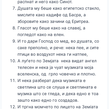
распнат и него како Синот.
Душата му беше како египетско стакло,
мислите како кадифе од Басра, а
зборовите како зачини од Еритреа.
Гласот му беше како на славеј, а
погледот како на елен.
И го дари Господ со мед, во душата, со
саке преполно, и рече: нека пее, и сите
птици во воздухот нека ги натпее,
А луѓето по Земјата нека видат ангел
телесен и нека jа чуат музиката моја
вселенска, од грло човечко и плотно.
И нека разберат дека музиката е
светлина што се слуша и светлината е
музика што се гледа, и дека едно е тоа
зашто како едно го создадов.
И тргна момчето по лицето на Земіата