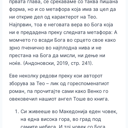
првата глава, се среќаваме со таква пишана
форма, но и со метафора која има за цел да
ни открие дел од карактерот на Тео.
Најпрвин, тоа е неговата вера во Бога која
ни е предадена преку следната метафора: А
момчето го всади Бога во срцето свое како
зрно пченично во најплодна нива и не
престана на Бога да мисли, ни дење ни
ноќе. (Андоновски, 2019, стр. 241).
Еве неколку редови преку кои авторот
зборува за Тео – лик од гореспоменатиот
роман, па прочитајте сами како Венко го
овековечил нашиот ангел Тоше во книга.
Си живееше во Македонија еден човек,
на една висока гора, во град под
самите небеса. И тој човек со Бога