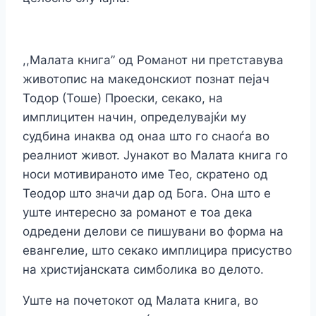
,,Малата книга” од Романот ни претставува
животопис на македонскиот познат пејач
Тодор (Тоше) Проески, секако, на
имплицитен начин, определувајќи му
судбина инаква од онаа што го снаоѓа во
реалниот живот. Јунакот во Малата книга го
носи мотивираното име Тео, скратено од
Теодор што значи дар од Бога. Она што е
уште интересно за романот е тоа дека
одредени делови се пишувани во форма на
евангелие, што секако имплицира присуство
на христијанската симболика во делото.
Уште на почетокот од Малата книга, во