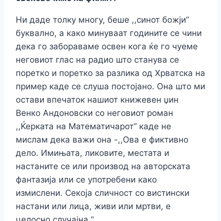
Ни даде толку многу, беше ,,синот божји”
буквално, а како минуваат годините се чини
дека го забораваме освен кога ќе го чуеме
неговиот глас на радио што станува се
поретко и поретко за разлика од Хрватска на
пример каде се слуша постојано. Она што ми
остави впечаток нашиот книжевен џин
Венко Андоновски со неговиот роман
,,Ќерката на Математичарот” каде не
мислам дека важи она -,,Ова е фиктивно
дело. Имињата, ликовите, местата и
настаните се или производ на авторската
фантазија или се употребени како
измислени. Секоја сличност со вистински
настани или лица, живи или мртви, е
целосно случајна.“