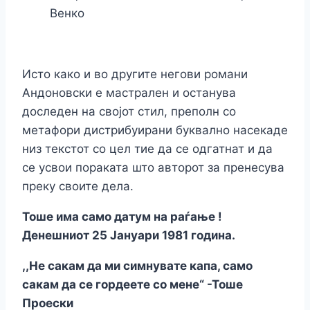
Венко
Исто како и во другите негови романи
Андоновски е мастрален и останува
доследен на својот стил, преполн со
метафори дистрибуирани буквално насекаде
низ текстот со цел тие да се одгатнат и да
се усвои пораката што авторот за пренесува
преку своите дела.
Тоше има само датум на раѓање !
Денешниот 25 Јануари 1981 година.
,,Не сакам да ми симнувате капа, само
сакам да се гордеете со мене“ -Тоше
Проески