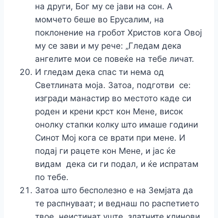
на други, Бог му се јави на сон. А
момчето беше во Ерусалим, на
поклонение на гробот Христов кога Овој
му се зави и му рече: „Гледам дека
ангелите мои се повеќе на тебе личат.
И гледам дека спас ти нема од
Светлината моја. Затоа, подготви се:
изгради манастир во местото каде си
роден и крени крст кон Мене, висок
онолку стапки колку што имаше години
Синот Moj кога се врати при мене. И
подај ги рацете кон Мене, и јас ќе
видам дека си ги подал, и ќе испратам
по тебе.
Затоа што бесполезно е на Земјата да
те распнуваат; и веднаш по распетието
твое, неистинат уште, златните клинови