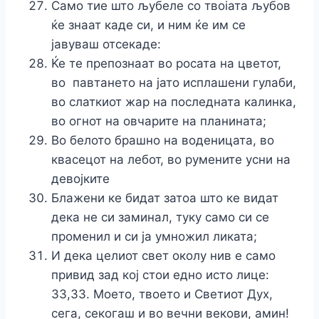
Само тие што љубеле со твоіата љубов
ќе знаат каде си, и ним ќе им се
јавуваш отсекаде:
Ќе те препознаат во росата на цветот,
во павтането на јато исплашени гулаби,
во слаткиот жар на последната калинка,
во огнот на овчарите на планината;
Во белото брашно на воденицата, во
квасецот на лебот, во румените усни на
девојките
Блажени ке бидат затоа што ке видат
дека не си заминал, туку само си се
променил и си jа умножил ликата;
И дека целиот свет околу нив е само
привид зад кој стои едно исто лице:
33,33. Моето, твоето и Светиот Дух,
сега, секогаш и во вечни векови, амин!