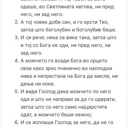
одеше, во Светлината негова, ни пред
него, ни зад него.
А тој човек доби син, и го крсти Тео,
затоа што боголубен и боголубив беше.
И си рече: нека се вика така, затоа што
и тој со Бога ке оди, ни пред него, ни
зад него.
А момчето го всади Бога во срцето
свое како зрно пченично во наплодна
нива и непрестана на Бога да мисли, ни
дење ни ноке.
И виде Господ дека момчето по него
оди и што не направи за да го одврати,
затоа што со него само најцврстите
одат, а момчето беше нежно;
И се исплаши Господ за него, да не го