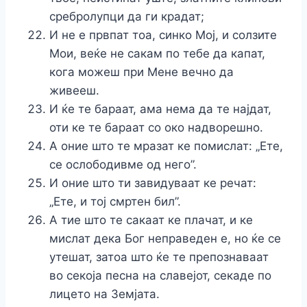
сребролупци да ги крадат;
И не е првпат тоа, синко Мој, и солзите
Мои, веќе не сакам по тебе да капат,
кога можеш при Мене вечно да
живееш.
И ќе те бараат, ама нема да те најдат,
оти ке те бараат со око надворешно.
А оние што те мразат ке помислат: „Eте,
се ослободивме од него”.
И оние што ти завидуваат ке речат:
„Ете, и тој смртен бил”.
А тие што те сакаат ке плачат, и ке
мислат дека Бог неправеден е, но ќе се
утешат, затоа што ќе те препознаваат
во секоја песна на славејот, секаде по
лицето на Земјата.