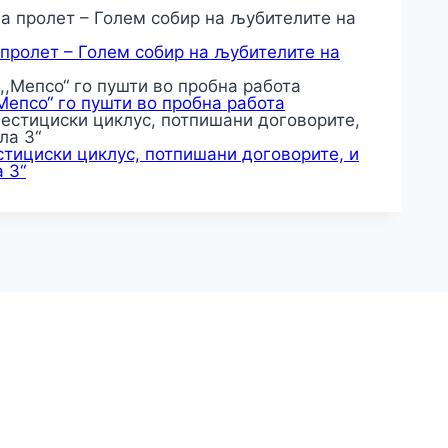
 пролет – Голем собир на љубителите на
,Мепсо“ го пушти во пробна работа
тициски циклус, потпишани договорите, и
 3“