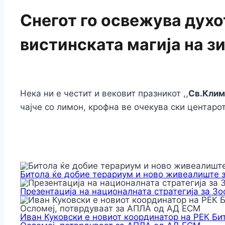
Снегот го освежува духот
вистинската магија на з
Нека ни е честит и вековит празникот ,,
Св.Клим
чајче со лимон, крофна ве очекува ски центаро
Битола ќе добие терариум и ново живеалиште 
Презентација на националната стратегија за З
Иван Куковски е новиот координатор на РЕК Би