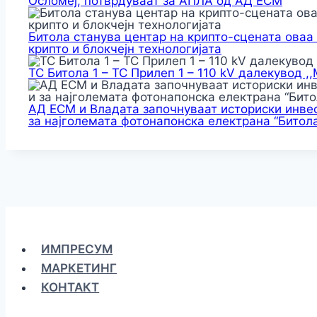
Осломеј, потврдуваат за АПЛА од АД ЕСМ
Битола станува центар на крипто-сцената оваа
крипто и блокчејн технологијата
ТС Битола 1 – ТС Прилеп 1 – 110 kV далекувод ,
АД ЕСМ и Владата започнуваат историски инвес
за најголемата фотонапонска електрана “Битола
ИМПРЕСУМ
МАРКЕТИНГ
КОНТАКТ