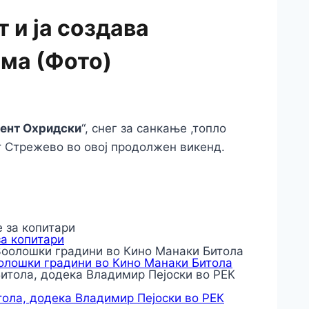
 и ја создава
има (Фото)
ент Охридски
“, снег за санкање ,топло
т Стрежево во овој продолжен викенд.
за копитари
оолошки градини во Кино Манаки Битола
тола, додека Владимир Пејоски во РЕК