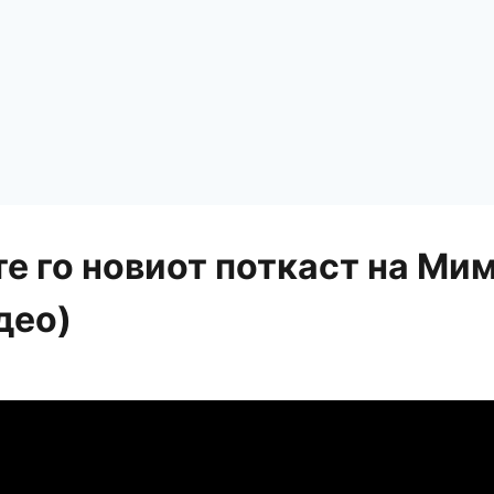
е го новиот поткаст на Мим
део)