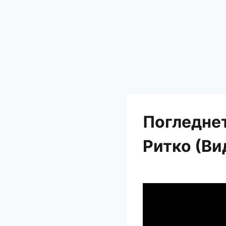
Погледнет
Ритко (Ви