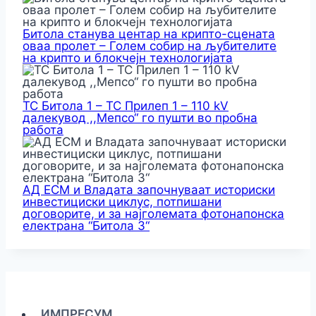
Битола станува центар на крипто-сцената
оваа пролет – Голем собир на љубителите
на крипто и блокчејн технологијата
ТС Битола 1 – ТС Прилеп 1 – 110 kV
далекувод ,,Мепсо“ го пушти во пробна
работа
АД ЕСМ и Владата започнуваат историски
инвестициски циклус, потпишани
договорите, и за најголемата фотонапонска
електрана “Битола 3“
ИМПРЕСУМ