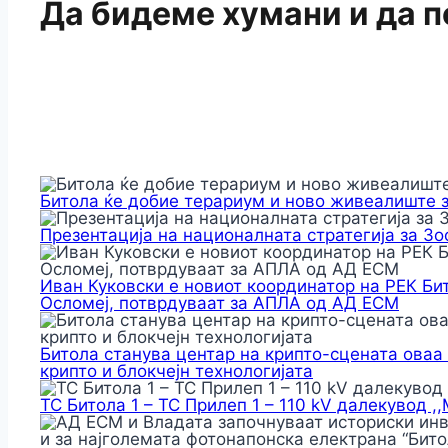
Да бидеме хумани и да 
Битола ќе добие терариум и ново живеалиште 
Презентација на националната стратегија за З
Иван Куковски е новиот координатор на РЕК Би
Осломеј, потврдуваат за АПЛА од АД ЕСМ
Битола станува центар на крипто-сцената оваа
крипто и блокчејн технологијата
ТС Битола 1 – ТС Прилеп 1 – 110 kV далекувод ,