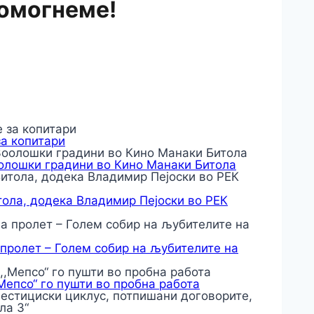
помогнеме!
за копитари
оолошки градини во Кино Манаки Битола
тола, додека Владимир Пејоски во РЕК
 пролет – Голем собир на љубителите на
,Мепсо“ го пушти во пробна работа