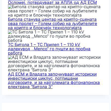
Осломеј, потврдуваат за АПЛА од АД ЕСМ
Битола станува центар на крипто-сцената
оваа пролет – Голем собир на љубителите
на крипто и блокчејн технологијата
ТС Битола 1 – ТС Прилеп 1 – 110 kV
далекувод ,,Мепсо“ го пушти во пробна
работа
АД ЕСМ и Владата започнуваат историски
инвестициски циклус, потпишани
договорите, и за најголемата фотонапонска
електрана “Битола 3“