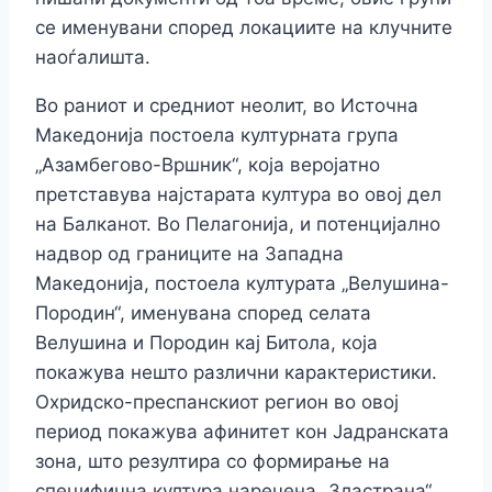
се именувани според локациите на клучните
наоѓалишта.
Во раниот и средниот неолит, во Источна
Македонија постоела културната група
„Азамбегово-Вршник“, која веројатно
претставува најстарата култура во овој дел
на Балканот. Во Пелагонија, и потенцијално
надвор од границите на Западна
Македонија, постоела културата „Велушина-
Породин“, именувана според селата
Велушина и Породин кај Битола, која
покажува нешто различни карактеристики.
Охридско-преспанскиот регион во овој
период покажува афинитет кон Јадранската
зона, што резултира со формирање на
специфична култура наречена „Зластрана“.