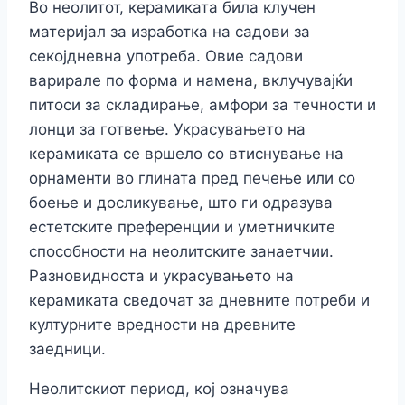
Во неолитот, керамиката била клучен
материјал за изработка на садови за
секојдневна употреба. Овие садови
варирале по форма и намена, вклучувајќи
питоси за складирање, амфори за течности и
лонци за готвење. Украсувањето на
керамиката се вршело со втиснување на
орнаменти во глината пред печење или со
боење и досликување, што ги одразува
естетските преференции и уметничките
способности на неолитските занаетчии.
Разновидноста и украсувањето на
керамиката сведочат за дневните потреби и
културните вредности на древните
заедници.
Неолитскиот период, кој означува