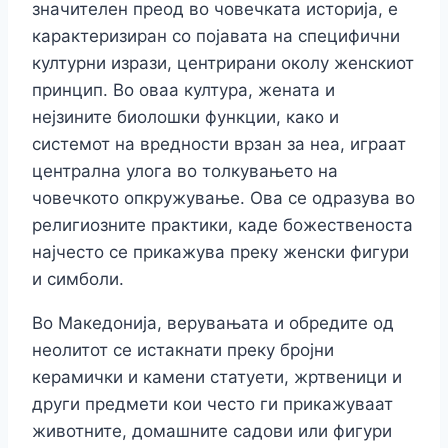
значителен преод во човечката историја, е
карактеризиран со појавата на специфични
културни изрази, центрирани околу женскиот
принцип. Во оваа култура, жената и
нејзините биолошки функции, како и
системот на вредности врзан за неа, играат
централна улога во толкувањето на
човечкото опкружување. Ова се одразува во
религиозните практики, каде божественоста
најчесто се прикажува преку женски фигури
и симболи.
Во Македонија, верувањата и обредите од
неолитот се истакнати преку бројни
керамички и камени статуети, жртвеници и
други предмети кои често ги прикажуваат
животните, домашните садови или фигури