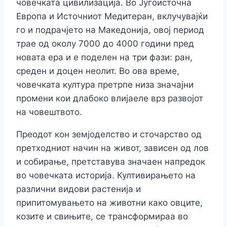
човечката цивилизација. Во Југоисточна
Европа и Источниот Медитеран, вклучувајќи
го и подрачјето на Македонија, овој период
трае од околу 7000 до 4000 години пред
новата ера и е поделен на три фази: ран,
среден и доцен неолит. Во ова време,
човечката култура претрпе низа значајни
промени кои длабоко влијаеле врз развојот
на човештвото.
Преодот кон земјоделство и сточарство од
претходниот начин на живот, зависен од лов
и собирање, претставува значаен напредок
во човечката историја. Култивирањето на
различни видови растенија и
припитомувањето на животни како овците,
козите и свињите, се трансформираа во