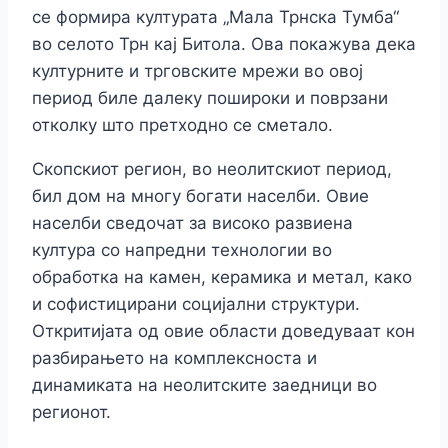
се формира културата „Мала Трнска Тумба“
во селото Трн кај Битола. Ова покажува дека
културните и трговските мрежи во овој
период биле далеку пошироки и поврзани
отколку што претходно се сметало.
Скопскиот регион, во неолитскиот период,
бил дом на многу богати населби. Овие
населби сведочат за високо развиена
култура со напредни технологии во
обработка на камен, керамика и метал, како
и софистицирани социјални структури.
Откритијата од овие области доведуваат кон
разбирањето на комплексноста и
динамиката на неолитските заедници во
регионот.