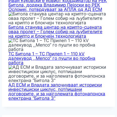
Иван Куковски е новиот координатор на РЕК
Битола, додека Владимир Пејоски во РЕК
Осломеј, потврдуваат за АПЛА од АД ЕСМ
Битола станува центар на крипто-сцената
оваа пролет – Голем собир на љубителите
на крипто и блокчејн технологијата
ТС Битола 1 – ТС Прилеп 1 – 110 kV
далекувод ,,Мепсо“ го пушти во пробна
работа
АД ЕСМ и Владата започнуваат историски
инвестициски циклус, потпишани
договорите, и за најголемата фотонапонска
електрана “Битола 3“