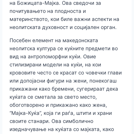
на Божицата-Мајка. Ова сведочи за
почитувањето на плодноста и
материнството, кои биле важни аспекти на
неолитската духовност и социјален орган.
Посебен елемент на македонската
неолитска култура се куќните предмети во
вид на антропоморфни куќи. Овие
стилизирани модели на куќи, на кои
крововите често се красат со човечки глави
или допојасни фигури на жени, понекогаш
прикажани како бремени, сугерираат дека
куќата се сметала за свето место,
обоготворено и прикажано како жена,
“Мајка-Куќа”, која ги раѓа, штити и храни
своите станари. Ова симболично
изедначување на куќата со мајката, како