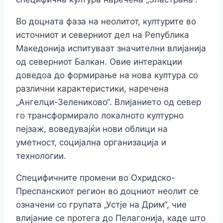
Во доцната фаза на неолитот, културите во
источниот и северниот дел на Република
Македонија испитуваат значителни влијанија
од северниот Балкан. Овие интеракции
доведоа до формирање на нова култура со
различни карактеристики, наречена
„Ангелци-Зелениково“. Влијанието од север
го трансформирало локалното културно
пејзаж, воведувајќи нови облици на
уметност, социјална организација и
технологии.
Специфичните промени во Охридско-
Преспанскиот регион во доцниот неолит се
означени со групата „Устје на Дрим“, чие
влијание се протега до Пелагонија, каде што