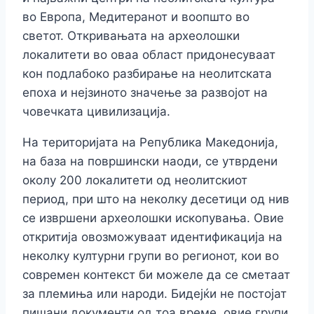
во Европа, Медитеранот и воопшто во
светот. Откривањата на археолошки
локалитети во оваа област придонесуваат
кон подлабоко разбирање на неолитската
епоха и нејзиното значење за развојот на
човечката цивилизација.
На територијата на Република Македонија,
на база на површински наоди, се утврдени
околу 200 локалитети од неолитскиот
период, при што на неколку десетици од нив
се извршени археолошки ископувања. Овие
откритија овозможуваат идентификација на
неколку културни групи во регионот, кои во
современ контекст би можеле да се сметаат
за племиња или народи. Бидејќи не постојат
пишани документи од тоа време, овие групи