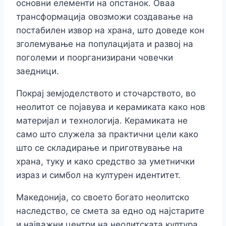
основни елементи на опстанок. Оваа
трансформација овозможи создавање на
постабилен извор на храна, што доведе кон
зголемување на популацијата и развој на
поголеми и поорганизирани човечки
заедници.
Покрај земјоделството и сточарството, во
неолитот се појавува и керамиката како нов
материјал и технологија. Керамиката не
само што служела за практични цели како
што се складирање и приготвување на
храна, туку и како средство за уметнички
израз и симбол на културен идентитет.
Македонија, со своето богато неолитско
наследство, се смета за едно од најстарите
и најважни центри на неолитската култура