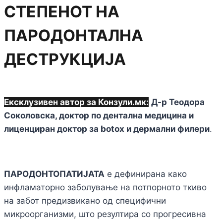
СТЕПЕНОТ НА
ПАРОДОНТАЛНА
ДЕСТРУКЦИЈА
Ексклузивен автор за Конзули.мк:
Д-р Теодора
Соколовска, доктор по дентална медицина и
лиценциран доктор за botox и дермални филери
.
ПАРОДОНТОПАТИЈАТА
е дефинирана како
инфламаторно заболување на потпорното ткиво
на забот предизвикано од специфични
микроорганизми, што резултира со прогресивна