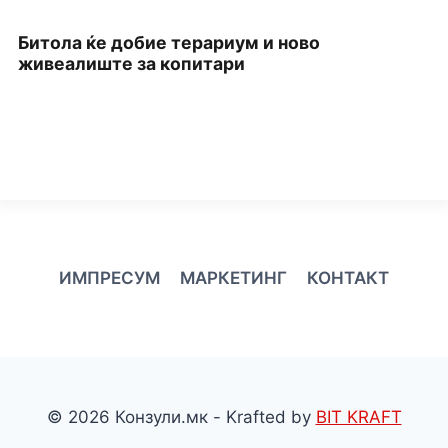
Битола ќе добие терариум и ново
П
живеалиште за копитари
З
ИМПРЕСУМ
МАРКЕТИНГ
КОНТАКТ
© 2026 Конзули.мк - Krafted by
BIT KRAFT