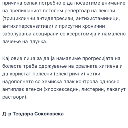
причина сепак потребно е да посветиме внимание
на препишаниот поголем репертоар на лекови
(трициклични антидепресиви, антихистаминици,
антихиперсензитиви) и присутни хронични
заболувања асоцирани со ксеротомија и намалено
лачење на плунка.
Кај овие лица за да ја намалиме прогресијата на
болеста треба одржување на оралната хигиена и
да користат полесни (електрични) четки
надополнето со хемиска плак контрола односно
антиплак агенси (хлорхекседин, листерин, лакалут
раствори).
Д-р Теодора Соколовска