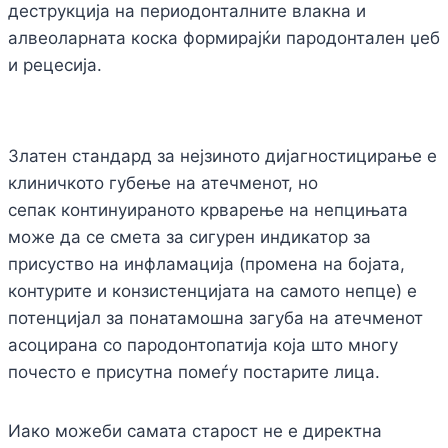
деструкција на периодонталните влакна и
алвеоларната коска формирајќи пародонтален џеб
и рецесија.
Златен стандард за нејзиното дијагностицирање е
клиничкото губење на атечменот, но
сепак континуираното крварење на непцињата
може да се смета за сигурен индикатор за
присуство на инфламација (промена на бојата,
контурите и конзистенцијата на самото непце) е
потенцијал за понатамошна загуба на атечменот
асоцирана со пародонтопатија која што многу
почесто е присутна помеѓу постарите лица.
Иако можеби самата старост не е директна